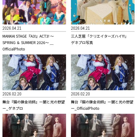
2026.04.21
2026.04.21
MANKAI STAGE『A3!』ACT3! ～
三人芝居「クリエイターズハイ!!!」
SPRING ＆ SUMMER 2026～ ＿
ゲネプロ写真
OfficialPhoto
2026.02.20
2026.02.20
舞台『鋼の錬金術師』ー闇と光の野望
舞台『鋼の錬金術師』ー闇と光の野望
ー_ゲネプロ
ー_OfficialPhoto