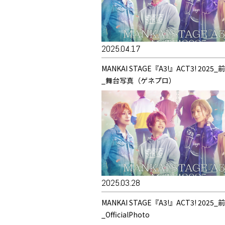
2025.04.17
MANKAI STAGE『A3!』ACT3! 2025
_舞台写真（ゲネプロ）
2025.03.28
MANKAI STAGE『A3!』ACT3! 2025
_OfficialPhoto