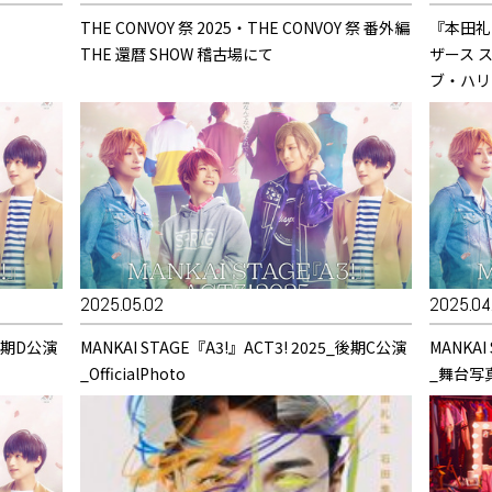
THE CONVOY 祭 2025・THE CONVOY 祭 番外編
『本田礼
THE 還暦 SHOW 稽古場にて
ザース 
ブ・ハリ
2025.05.02
2025.04
_後期D公演
MANKAI STAGE『A3!』ACT3! 2025_後期C公演
MANKAI
_OfficialPhoto
_舞台写