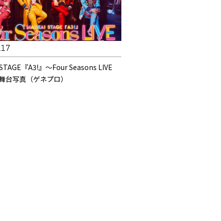
.17
 STAGE『A3!』〜Four Seasons LIVE
〜_舞台写真（ゲネプロ）