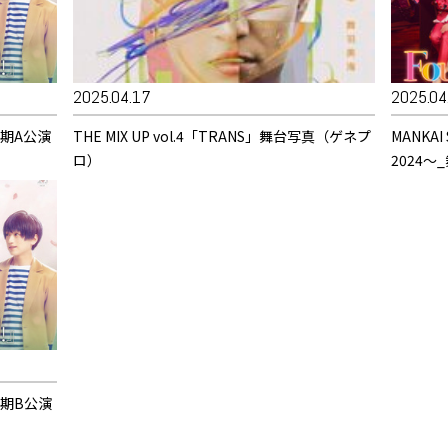
2025.04.17
2025.04
_前期A公演
THE MIX UP vol.4「TRANS」舞台写真（ゲネプ
MANKAI
ロ）
2024
_前期B公演