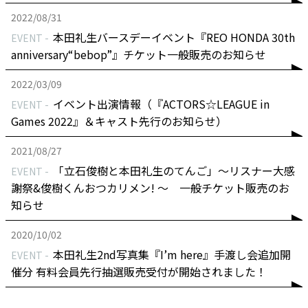
2022/08/31
本田礼生バースデーイベント『REO HONDA 30th
EVENT
anniversary“bebop”』チケット一般販売のお知らせ
2022/03/09
イベント出演情報（『ACTORS☆LEAGUE in
EVENT
Games 2022』＆キャスト先行のお知らせ）
2021/08/27
「立石俊樹と本田礼生のてんご」〜リスナー大感
EVENT
謝祭&俊樹くんおつカリメン! 〜 一般チケット販売のお
知らせ
2020/10/02
本田礼生2nd写真集『I’m here』手渡し会追加開
EVENT
催分 有料会員先行抽選販売受付が開始されました！