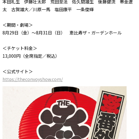
本田礼生 伊藤壮太郎 荒田至法 佐久間雄生 後藤健流 帯金遼
太 古賀雄大／川原一馬 塩田康平 一条俊輝
＜期間・劇場＞
8月29日（金）～8月31日（日） 恵比寿ザ・ガーデンホール
＜チケット料金＞
13,000円（全席指定／税込）
＜公式サイト＞
https://theconvoyshow.com/