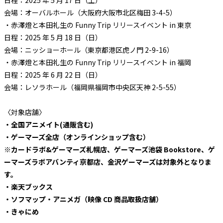
日程：2025 年 5 月 17 日（土）
会場：オーバルホール（大阪府大阪市北区梅田 3-4-5）
・赤澤燈と本田礼生の Funny Trip リリースイベント in 東京
日程：2025 年 5 月 18 日（日）
会場：ニッショーホール（東京都港区虎ノ門 2-9-16）
・赤澤燈と本田礼生の Funny Trip リリースイベント in 福岡
日程：2025 年 6 月 22 日（日）
会場：レソラホール（福岡県福岡市中央区天神 2-5-55）
〈対象店舗〉
・全国アニメイト(通販含む)
・ゲーマーズ全店（オンラインショップ含む）
※
カードラボ&ゲーマーズ札幌店、ゲーマーズ池袋 Bookstore、ゲ
ーマーズラボアバンティ京都店、金沢ゲーマーズは対象外となりま
す。
・楽天ブックス
・ソフマップ・アニメガ（映像 CD 商品取扱店舗）
・きゃにめ