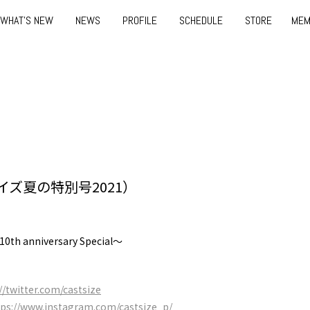
WHAT'S NEW
NEWS
PROFILE
SCHEDULE
STORE
MEM
ズ夏の特別号2021）
nniversary Special〜
//twitter.com/castsize
tps://www.instagram.com/castsize_p/