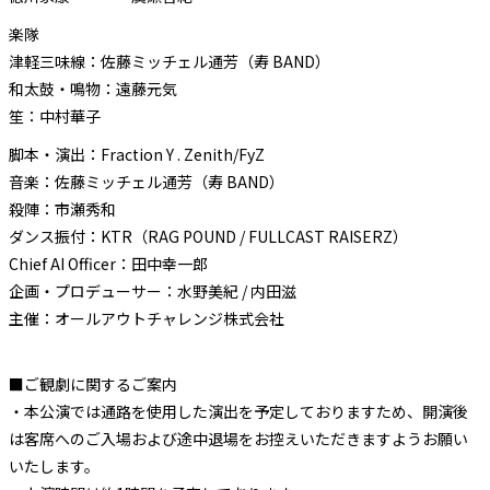
楽隊
津軽三味線：佐藤ミッチェル通芳（寿 BAND）
和太⿎・鳴物：遠藤元気
笙：中村華⼦
脚本・演出：Fraction Y . Zenith/FyZ
⾳楽：佐藤ミッチェル通芳（寿 BAND）
殺陣：市瀬秀和
ダンス振付：KTR（RAG POUND / FULLCAST RAISERZ）
Chief AI Oﬃcer：⽥中幸⼀郎
企画・プロデューサー：⽔野美紀 / 内⽥滋
主催：オールアウトチャレンジ株式会社
■ご観劇に関するご案内
・本公演では通路を使用した演出を予定しておりますため、開演後
は客席へのご入場および途中退場をお控えいただきますようお願い
いたします。