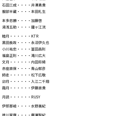
⽯⽥三成・・・・井澤勇貴
服部半蔵・・・・本⽥礼⽣
本多忠勝・・・・加藤啓
湯浅五助・・・・鐘ヶ江洸
睦⽉・・・・・・KTR
⿊⽥⻑政・・・・永沼伊久也
⼩川祐忠・・・・冨⽥昌則
福島正則・・・・滝川広⼤
⽂⽉・・・・・・内⽥将綺
⾚座直保・・・・⻘⼭郁彦
師⾛・・・・・・松下広敬
卯⽉・・・・・・⼊江⼆千翔
霜⽉・・・・・・伊藤直貴
⽉読・・・・・・RUSY
伊邪那岐・・・・⽔野美紀
徳川家康・・・・廣瀬智紀