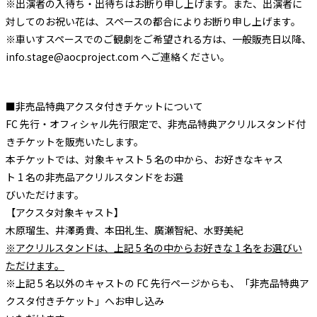
※出演者の入待ち・出待ちはお断り申し上げます。また、出演者に
対してのお祝い花は、スペースの都合によりお断り申し上げます。
※車いすスペースでのご観劇をご希望される方は、一般販売日以降、
info.stage@aocproject.com へご連絡ください。
■⾮売品特典アクスタ付きチケットについて
FC 先⾏・オフィシャル先⾏限定で、⾮売品特典アクリルスタンド付
きチケットを販売いたします。
本チケットでは、対象キャスト 5 名の中から、お好きなキャス
ト 1 名の⾮売品アクリルスタンドをお選
びいただけます。
【アクスタ対象キャスト】
⽊原瑠⽣、井澤勇貴、本⽥礼⽣、廣瀬智紀、水野美紀
※アクリルスタンドは、上記 5 名の中からお好きな 1 名をお選びい
ただけます。
※上記 5 名以外のキャストの FC 先⾏ページからも、「⾮売品特典ア
クスタ付きチケット」へお申し込み